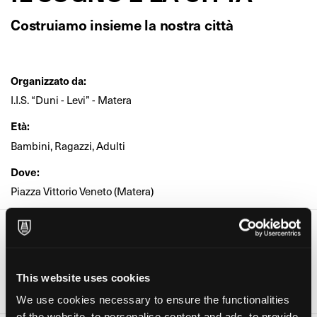
Costruiamo insieme la nostra città
Organizzato da:
I.I.S. “Duni - Levi” - Matera
Età:
Bambini, Ragazzi, Adulti
Dove:
Piazza Vittorio Veneto (Matera)
Date e orari
Giorno
Orario
This website uses cookies
13 Ott 2023
08:00-14:00
We use cookies necessary to ensure the functionalities
of the website, to personalise content and ads, to provide