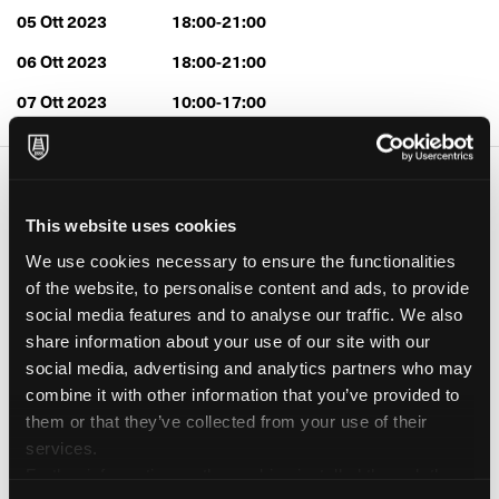
05 Ott 2023
18:00-21:00
06 Ott 2023
18:00-21:00
07 Ott 2023
10:00-17:00
Far vivere la natura e i fiori sulla carta. Dopo la visione viene il
disegno e l’acquerello può essere creato.
This website uses cookies
Il corso si concentrerà sulla miscelazione dei colori, la
composizione, la tecnica bagnato su bagnato, le velature, il
We use cookies necessary to ensure the functionalities
disegno e un po’ di botanica.
of the website, to personalise content and ads, to provide
Ognuno sarà istruito in base alle proprie capacità, quindi
social media features and to analyse our traffic. We also
nessuna esitazione sia per i principianti che per i più esperti.
share information about your use of our site with our
social media, advertising and analytics partners who may
combine it with other information that you’ve provided to
CONTATTA L'ORGANIZZATORE
them or that they’ve collected from your use of their
services.
Further information on the cookies installed through the
VISITA LA PAGINA DELL'EVENTO