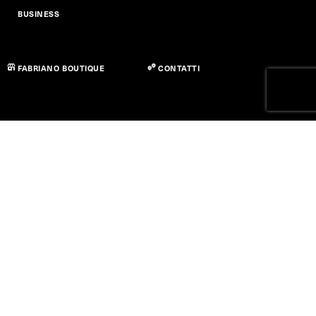
BUSINESS
FABRIANO BOUTIQUE
CONTATTI
Privacy policy
Cookie Policy
Dichiarazione di Accessibilità
Termini di utilizzo
© Copyright 2026 Fedrigoni S.P.A. - P.IVA 01664630223