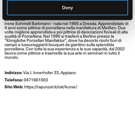
18.00-21.00
Sa, 07.10.2023
Deny
10.00-12.00 - 13.00-16.00
La docente
Irene Schmidt Barkmann - nata nel 1965 a Dresda. Apprendistato di
4 anni come pittrice di porcellana nella manifattura di Meißen. Due
volte migliore apprendista e poi pittrice di decorazioni floreali di alta
qualità di Porcellana. Nel 1990 si trasferii a Berlino presso la
“Königliche Porzellan Manifaktur”, dove ha decorto ricchi fiori di
campo e lussureggianti bouquet da giardino sulla splendida
porcellana. Con tutta la sua esperienza e le sue capacità, dal 2002
lavora come pittrice e trasmette la sua arte in seminari in tutto il
mondo.
Indirizzo:
Via J. Innerhofer 33, Appiano
Telefono:
0471661003
Sito Web:
https://rapunzel.it/cat/kurse/