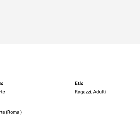
a:
Età:
rte
Ragazzi, Adulti
arte (Roma )