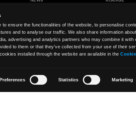
News
Tutorial
s
Press & Media
Glossario
o ensure the functionalities of the website, to personalise cont
Collaborazioni
Download
atures and to analyse our traffic. We also share information abou
edia, advertising and analytics partners who may combine it with 
Festival del Disegno
Area insegnant
vided to them or that they’ve collected from your use of their ser
Residenza d’artista
cookies installed through the website are available in the
Cookie
Preferences
Statistics
Marketing