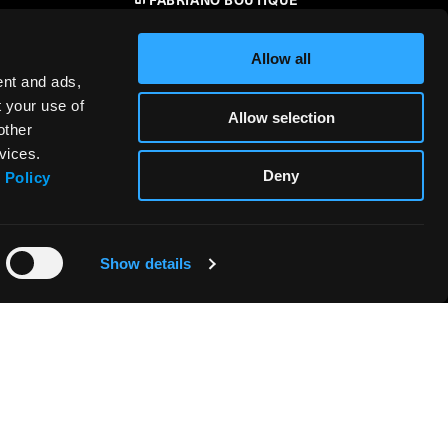
CONTATTI
Allow all
RIVENDITORI
ent and ads,
t your use of
Allow selection
SICUREZZA DEI PRODOTTI –
other
i
REGOLAMENTO (UE) 2023/988
vices.
Deny
 Policy
Show details