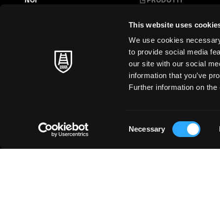
Belle Arti
LA NOSTRA STORIA
This website uses cookie
L'Arte a Scuola
FARE CARTA
We use cookies necessary t
Carte Creative
to provide social media fe
MAESTRI SENZA TEMPO
our site with our social m
Cartoleria
information that you’ve pro
SOSTENIBILITÀ
Stampa d'Arte
Further information on the 
Business
Just for You
Consent
Necessary
Selection