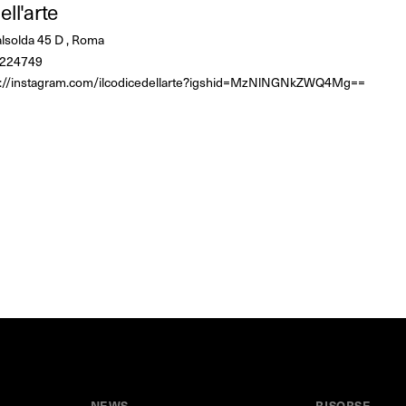
ell'arte
alsolda 45 D , Roma
224749
s://instagram.com/ilcodicedellarte?igshid=MzNlNGNkZWQ4Mg==
NEWS
RISORSE