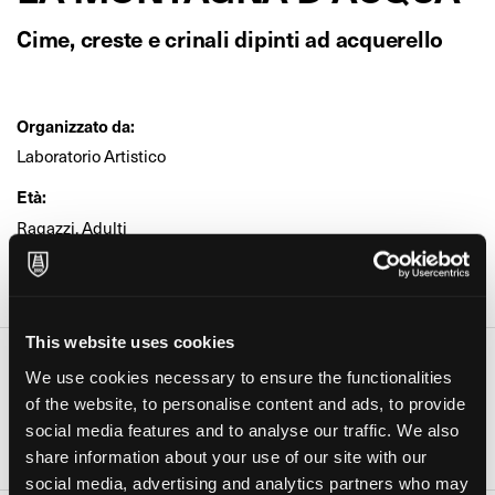
Cime, creste e crinali dipinti ad acquerello
Organizzato da:
Laboratorio Artistico
Età:
Ragazzi, Adulti
Dove:
Laboratorio Artistico (Milano)
This website uses cookies
Date e orari
We use cookies necessary to ensure the functionalities
Giorno
Orario
of the website, to personalise content and ads, to provide
social media features and to analyse our traffic. We also
14 Set 2026
19:00-21:00
share information about your use of our site with our
social media, advertising and analytics partners who may