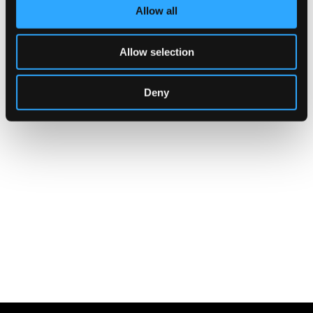
Indirizzo:
Via vannucci 13, Milano
Allow all
Telefono:
3519641274
Sito Web:
https://Www.illaboratorioartistico.it
Allow selection
Deny