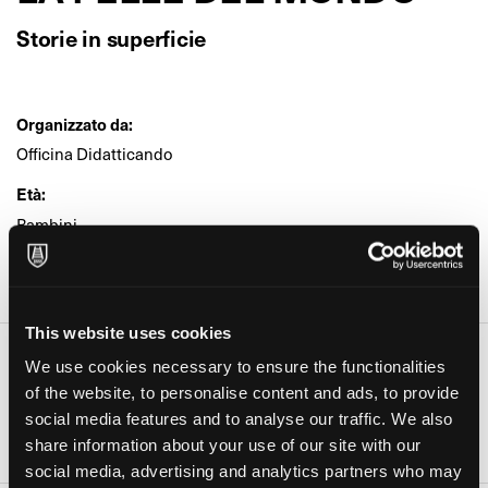
Storie in superficie
Organizzato da:
Officina Didatticando
Età:
Bambini
Dove:
Biblioteca Comunale di Casalmaiocco (Casalmaiocco)
This website uses cookies
Date e orari
We use cookies necessary to ensure the functionalities
of the website, to personalise content and ads, to provide
Giorno
Orario
social media features and to analyse our traffic. We also
23 Set 2023
10:30-11:30
share information about your use of our site with our
social media, advertising and analytics partners who may