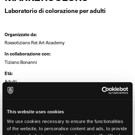
Laboratorio di colorazione per adulti
Organizzato da:
Rossotiziano Rst Art Academy
In collaborazione con:
Tiziano Bonanni
Età:
Adulti
Dove:
Rossotiziano Art Academy (Scandicci)
This website uses cookies
Date e orari
We use cookies necessary to ensure the functionalities
of the website, to personalise content and ads, to provide
Giorno
Orario