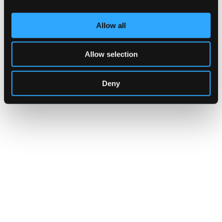
Libreria Rinascita Ubik
Sala dei corsi al primo piano della Libreria Rinascita di Sesto
Allow all
Fiorentino
Indirizzo:
Via Gramsci 334, Sesto Fiorentino
Telefono:
3391922397
Allow selection
Sito Web:
https://www.scuoladipitturasolecosta.com
Deny