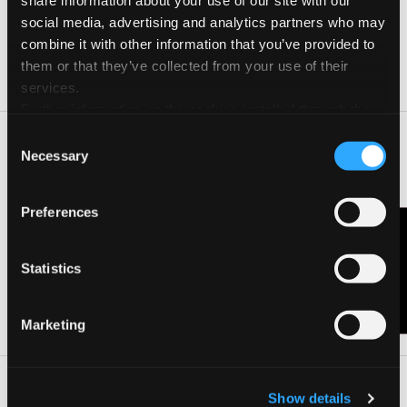
share information about your use of our site with our
Date e orari
social media, advertising and analytics partners who may
Giorno
Orario
combine it with other information that you’ve provided to
them or that they’ve collected from your use of their
21 Set 2024
10:00-11:30
services.
Further information on the cookies installed through the
website are available in the
Cookie Policy
Consent
Introduzione alla tecnica dell’acquerello, dimostrazione da
Necessary
Selection
parte dell’insegnante con successiva esercitazione da parte
dei partecipanti
Preferences
Contattaci
CONTATTA L'ORGANIZZATORE
Statistics
VISITA LA PAGINA DELL'EVENTO
Marketing
Dove
Show details