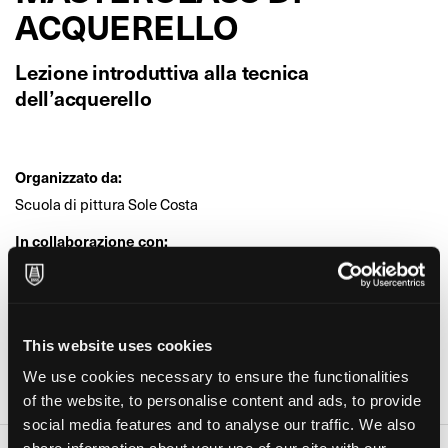
ACQUERELLO
Lezione introduttiva alla tecnica
dell’acquerello
Organizzato da:
Scuola di pittura Sole Costa
In collaborazione con:
Andrea Sole Costa
Età:
Adulti
This website uses cookies
Dove:
We use cookies necessary to ensure the functionalities
Libreria Rinascita Ubik (Sesto Fiorentino)
of the website, to personalise content and ads, to provide
social media features and to analyse our traffic. We also