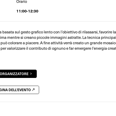
Orario
11:00-12:30
 basata sul gesto grafico lento con l’obiettivo di rilassarsi, favorire la
stima mentre si creano piccole immagini astratte. La tecnica principal
 può colorare a piacere. A fine attività verrà creato un grande mosaic
er valorizzare il contributo di ognuno e far emergere l’energia creat
'ORGANIZZATORE
AGINA DELL'EVENTO