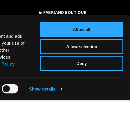
FABRIANO BOUTIQUE
CONTATTI
Allow all
RIVENDITORI
ent and ads,
t your use of
Allow selection
SICUREZZA DEI PRODOTTI –
other
i
REGOLAMENTO (UE) 2023/988
vices.
Deny
 Policy
Show details