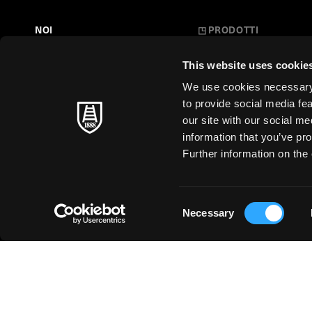
NOI
◳
PRODOTTI
Belle Arti
LA NOSTRA STORIA
This website uses cookie
L'Arte a Scuola
FARE CARTA
We use cookies necessary t
Carte Creative
to provide social media fe
MAESTRI SENZA TEMPO
our site with our social m
Cartoleria
information that you’ve pro
SOSTENIBILITÀ
Stampa d'Arte
Further information on the 
Business
Just for You
Consent
Necessary
Selection