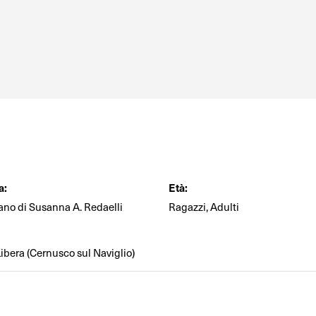
a:
Età:
ano di Susanna A. Redaelli
Ragazzi, Adulti
bera (Cernusco sul Naviglio)