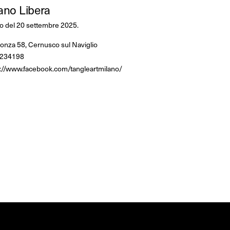
ano Libera
o del 20 settembre 2025.
onza 58, Cernusco sul Naviglio
234198
s://www.facebook.com/tangleartmilano/