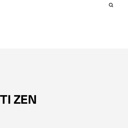
Cer
S
Clos
TI ZEN