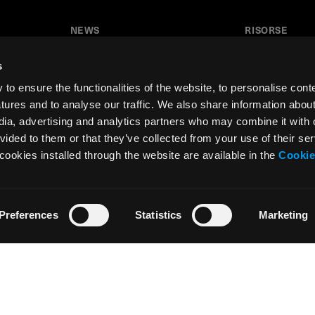
NEWS
RISORSE
News
Tutorial
s
Press & Media
Glossario
o ensure the functionalities of the website, to personalise cont
Collaborazioni
Download
atures and to analyse our traffic. We also share information abou
edia, advertising and analytics partners who may combine it with 
Festival del Disegno
Area insegnant
vided to them or that they’ve collected from your use of their ser
Residenza d’artista
cookies installed through the website are available in the
Cookie
Preferences
Statistics
Marketing