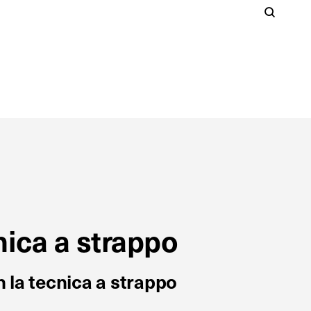
Cer
S
Clos
nica a strappo
n la tecnica a strappo