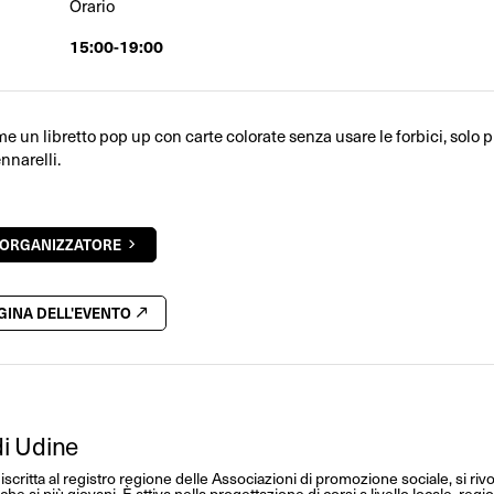
Orario
15:00-19:00
 un libretto pop up con carte colorate senza usare le forbici, solo p
ennarelli.
'ORGANIZZATORE
AGINA DELL'EVENTO
i Udine
iscritta al registro regione delle Associazioni di promozione sociale, si riv
che ai più giovani. È attiva nella progettazione di corsi a livello locale, reg