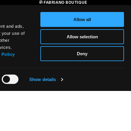
FABRIANO BOUTIQUE
CONTATTI
Allow all
RIVENDITORI
ent and ads,
t your use of
Allow selection
SICUREZZA DEI PRODOTTI –
other
i
REGOLAMENTO (UE) 2023/988
vices.
Deny
 Policy
Show details