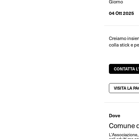
Giorno
04 Ott 2025
Creiamo insieme
colla stick e p
CONTATTA L
VISITA LA P
Dove
Comune d
L’Associazione, 
agli adulti ma an