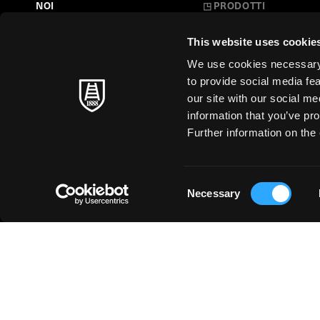
NOI
◳
PRODOTTI
Belle Arti
LA NOSTRA STORIA
This website uses cookie
L'Arte a Scuola
FARE CARTA
We use cookies necessary t
Carte Creative
to provide social media fe
MAESTRI SENZA TEMPO
our site with our social m
Cartoleria
information that you’ve pro
SOSTENIBILITÀ
Stampa d'Arte
Further information on the 
Business
Just for You
Consent
Necessary
Selection