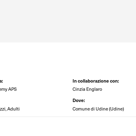
a:
In collaborazione con:
demy APS
Cinzia Englaro
Dove:
zi, Adulti
Comune di Udine (Udine)