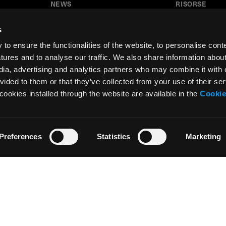
NEWS
RISORSE
News
Tutorial
s
Press & Media
Glossario
o ensure the functionalities of the website, to personalise cont
Collaborazioni
Download
atures and to analyse our traffic. We also share information abou
edia, advertising and analytics partners who may combine it with 
Festival del Disegno
Area insegnant
vided to them or that they’ve collected from your use of their ser
Residenza d’artista
cookies installed through the website are available in the
Cookie
Preferences
Statistics
Marketing