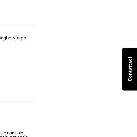
ieghe, strappi,
Contattaci
olge non solo
ionale, nazionale