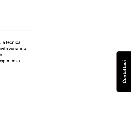
, la tecnica
tività verranno
ni
’esperienza
Contattaci