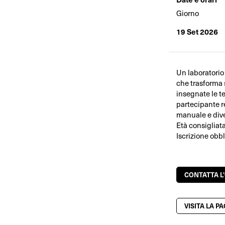
Giorno
19 Set 2026
Un laboratorio 
che trasforma s
insegnate le t
partecipante r
manuale e dive
Età consigliat
Iscrizione obbl
CONTATTA L
VISITA LA P