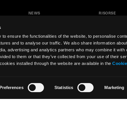
NEWS
RISORSE
News
Tutorial
s
Press & Media
Glossario
o ensure the functionalities of the website, to personalise cont
Collaborazioni
Download
atures and to analyse our traffic. We also share information abou
edia, advertising and analytics partners who may combine it with 
Festival del Disegno
Area insegnant
vided to them or that they’ve collected from your use of their ser
Residenza d’artista
cookies installed through the website are available in the
Cookie
Preferences
Statistics
Marketing