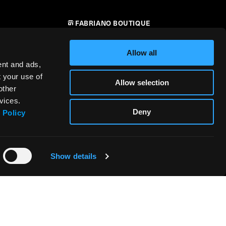
FABRIANO BOUTIQUE
CONTATTI
Allow all
RIVENDITORI
ent and ads,
t your use of
Allow selection
SICUREZZA DEI PRODOTTI –
other
i
REGOLAMENTO (UE) 2023/988
vices.
Deny
 Policy
Show details