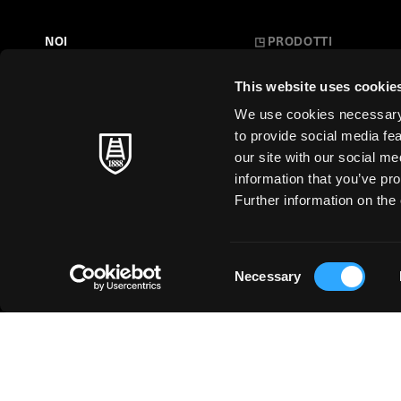
NOI
◳
PRODOTTI
Belle Arti
LA NOSTRA STORIA
This website uses cookie
L'Arte a Scuola
FARE CARTA
We use cookies necessary t
Carte Creative
to provide social media fe
MAESTRI SENZA TEMPO
our site with our social m
Cartoleria
information that you’ve pro
SOSTENIBILITÀ
Stampa d'Arte
Further information on the 
Business
Just for You
Consent
Necessary
Selection