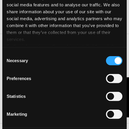
Date e orari
social media features and to analyse our traffic. We also
Giorno
Orario
share information about your use of our site with our
social media, advertising and analytics partners who may
07 Ott 2022
09:00-18:00
combine it with other information that you’ve provided to
them or that they’ve collected from your use of their
services.
Una passeggiata lungo e attraverso gli archi dell’acquedotto
Further information on the cookies installed through the
Nottolini, e un laboratorio di disegno e collage: visioni, segni,
website are available in the
Cookie Policy
Consent
immagini e parole che la Natura ci racconta. Appunti di
Necessary
Selection
viaggio, schizzi, disegni per una cartolina, anche materica a
collage, dal tempietto di Guamo.
Preferences
Contattaci
CONTATTA L'ORGANIZZATORE
Statistics
VISITA LA PAGINA DELL'EVENTO
Marketing