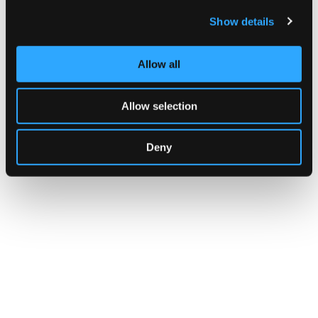
Dove
Show details
"Il Tempietto" da Sara, Mauro e Marta
"Il Tempietto", in compagnia dei padroni di casa Sara, Mauro e Marta,
Allow all
è diventato in questi anni un punto di riferimento per laboratori d'arte
e cucina. Lo scenario paesaggistico e architettonico, il tempietto-
serbatorio d'acqua e l'acquedotto, ne sono i protagonisti, insieme ai
bambini e ai loro disegni.
Allow selection
Indirizzo:
via San Quirico, 50, Guamo, Lucca
Telefono:
3348260540
Sito Web:
https://camoncircutiooff.com/
Deny