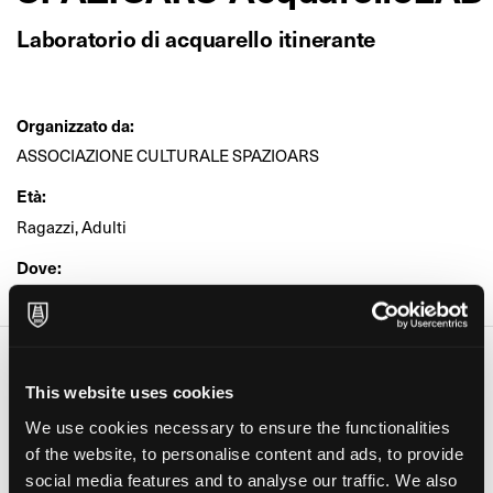
Laboratorio di acquarello itinerante
Organizzato da:
ASSOCIAZIONE CULTURALE SPAZIOARS
Età:
Ragazzi, Adulti
Dove:
Associazione Spazio ARS (Legnano)
Date e orari
This website uses cookies
Giorno
Orario
We use cookies necessary to ensure the functionalities
16 Set 2025
20:45-23:00
of the website, to personalise content and ads, to provide
social media features and to analyse our traffic. We also
30 Set 2025
20:45-23:00