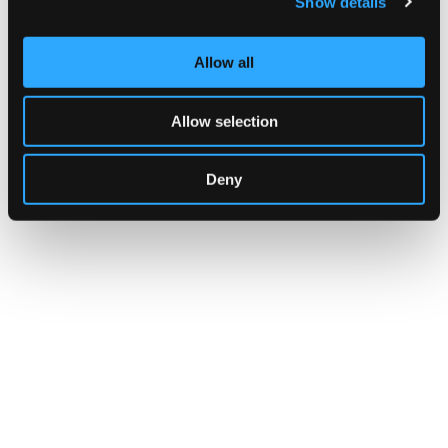
Show details
L' Associazione Spazio ARS, presente sul territorio da quasi
vent'anni si occupa di ben-ESSERE della persona.
Tra le nostre attività: arteterapia, psicologia, yoga, corsi di creativita'
(ceramica, acquarello, pittura) per supportare le persone nella
Allow all
scoperta delle proprie risorse interne.
Indirizzo:
via Madonnina del Grappa, 46, Legnano
Allow selection
Telefono:
3398140084
Sito Web:
https://spazioars.wordpress.com
Deny