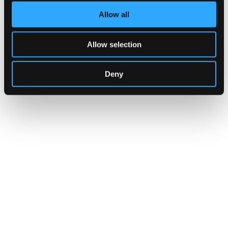
Indirizzo:
Via Volta 5, Busto Arsizio
Allow all
Telefono:
3387448002
Sito Web:
https://www.facebook.com/profile.php?
id=61556196014025
Allow selection
Deny