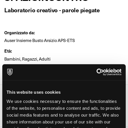
Laboratorio creativo - parole piegate
Organizzato da:
Auser Insieme Busto Arsizio APS-ETS
Età:
Bambini, Ragazzi, Adulti
Dove:
Auser Insieme Busto Arsizio (Busto Arsizio)
This website uses cookies
Date e orari
We use cookies necessary to ensure the functionalities
Giorno
Orario
of the website, to personalise content and ads, to provide
08 Ott 2026
15:30-17:30
social media features and to analyse our traffic. We also
share information about your use of our site with our