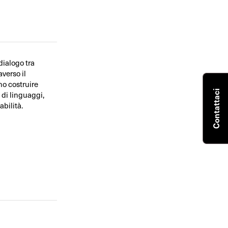
dialogo tra
averso il
no costruire
Contattaci
 di linguaggi,
bilità.