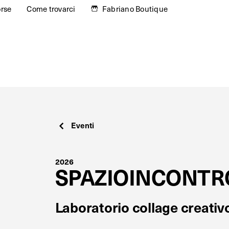
orse
Come trovarci
Fabriano Boutique
Eventi
2026
SPAZIOINCONTR
Laboratorio collage creativ