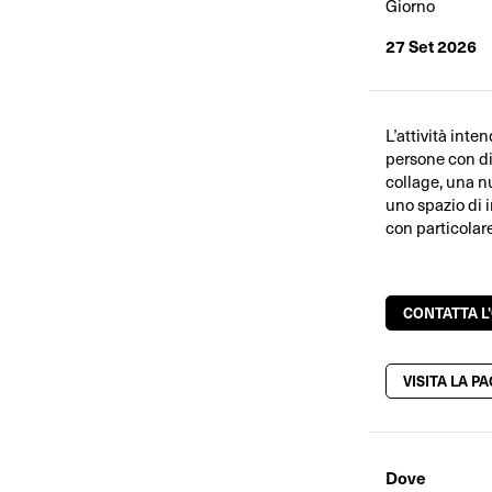
Giorno
27 Set 2026
L’attività inte
persone con div
collage, una nu
uno spazio di i
con particolar
CONTATTA L
VISITA LA P
Dove