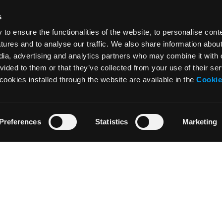
News
Tutorial
s
Press & Media
Glossario
o ensure the functionalities of the website, to personalise cont
Collaborazioni
Download
atures and to analyse our traffic. We also share information abou
edia, advertising and analytics partners who may combine it with 
Festival del Disegno
Area insegnant
vided to them or that they’ve collected from your use of their ser
Residenza d’artista
cookies installed through the website are available in the
Cookie
Preferences
Statistics
Marketing
Termini di utilizzo