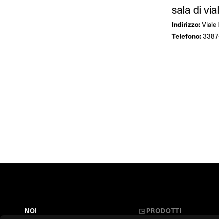
sala di vi
Indirizzo:
Viale 
Telefono:
3387
NOI
◳
PRODOTTI