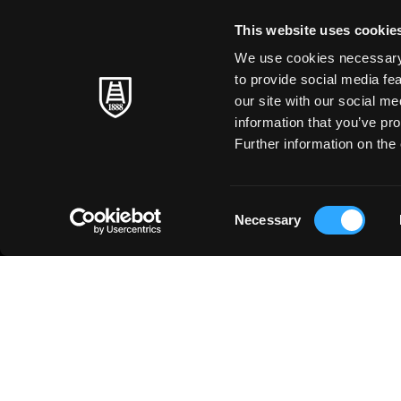
Belle Arti
LA NOSTRA STORIA
This website uses cookie
L'Arte a Scuola
FARE CARTA
We use cookies necessary t
Carte Creative
to provide social media fe
MAESTRI SENZA TEMPO
our site with our social m
Cartoleria
information that you’ve pro
SOSTENIBILITÀ
Stampa d'Arte
Further information on the 
Business
Just for You
Consent
Necessary
Selection
Privacy policy
Cookie Policy
Dichiarazione di Accessibilità