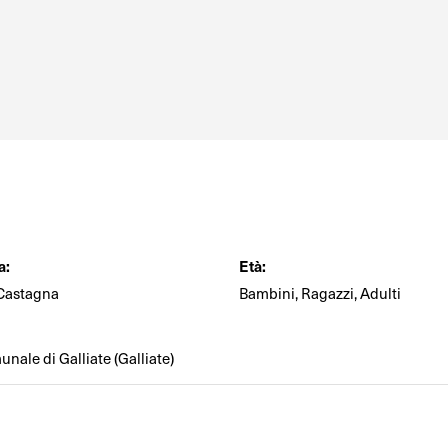
a:
Età:
 Castagna
Bambini, Ragazzi, Adulti
nale di Galliate (Galliate)