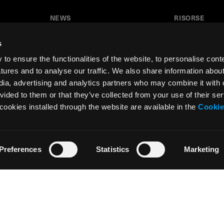
NEWS
RISORSE
News
Tutorial
s
Press & Media
Glossario
o ensure the functionalities of the website, to personalise cont
Collaborazioni
Download
atures and to analyse our traffic. We also share information abou
edia, advertising and analytics partners who may combine it with 
Festival del Disegno
Area insegnant
vided to them or that they’ve collected from your use of their ser
Residenza d’artista
cookies installed through the website are available in the
Cookie
Preferences
Statistics
Marketing