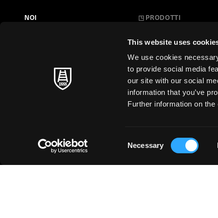
NOI
◳
PRODOTTI
Belle Arti
LA NOSTRA STORIA
This website uses cookie
L'Arte a Scuola
FARE CARTA
We use cookies necessary t
Carte Creative
to provide social media fe
MAESTRI SENZA TEMPO
our site with our social m
Cartoleria
information that you’ve pro
SOSTENIBILITÀ
Stampa d'Arte
Further information on the 
Business
Just for You
Consent
Necessary
Selection