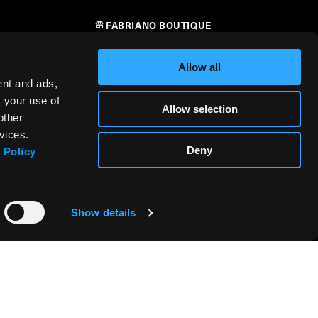
FABRIANO BOUTIQUE
CONTATTI
Allow all
RIVENDITORI
ent and ads,
t your use of
Allow selection
SICUREZZA DEI PRODOTTI –
other
i
REGOLAMENTO (UE) 2023/988
vices.
Deny
 Policy
Show details