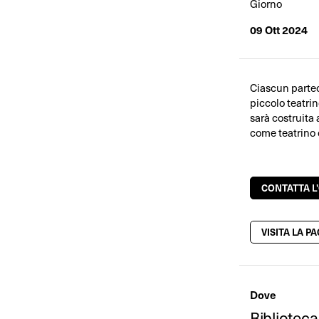
Giorno
09 Ott 2024
Ciascun parteci
piccolo teatrin
sarà costruita 
come teatrino
CONTATTA L
VISITA LA P
Dove
Biblioteca