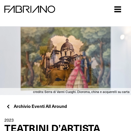
Close
credits: Serra di Vanni Cuoghi. Dioroma, china e acquerelli su carta
Archivio Eventi All Around
2023
TEATRINI D’ARTISTA