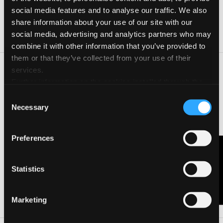
social media features and to analyse our traffic. We also
26 Set 2026
10:30-12:30
share information about your use of our site with our
10 Ott 2026
10:30-12:30
social media, advertising and analytics partners who may
combine it with other information that you’ve provided to
them or that they’ve collected from your use of their
services.
I partecipanti saranno guidati nella realizzazione di dipinti ad
acquerello a tema natalizio, raffiguranti elementi
Further information on the cookies installed through the
paesaggistici/naturali o personaggi del presepe francescano.
website are available in the
Cookie Policy
Consent
In un successivo incontro verranno realizzate le vetrate di carta
Necessary
Selection
velina colorata su cartoncino nero e/o colorato, da traforare,
sempre inerenti al tema suddetto.
Preferences
Contattaci
CONTATTA L'ORGANIZZATORE
Statistics
VISITA LA PAGINA DELL'EVENTO
Marketing