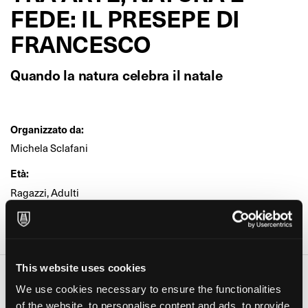
FEDE: IL PRESEPE DI
FRANCESCO
Quando la natura celebra il natale
Organizzato da:
Michela Sclafani
Età:
Ragazzi, Adulti
Dove:
Sotto Vuoto Bottega e Cucina (Palermo)
This website uses cookies
Date e orari
We use cookies necessary to ensure the functionalities
Giorno
Orario
of the website, to personalise content and ads, to provide