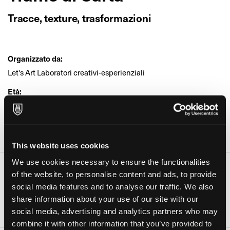
Tracce, texture, trasformazioni
Organizzato da:
Let's Art Laboratori creativi-esperienziali
Età:
Bambini
Dove:
Pizzeria Trattoria La Mela (Moio de Calvi)
This website uses cookies
We use cookies necessary to ensure the functionalities
Date e orari
of the website, to personalise content and ads, to provide
social media features and to analyse our traffic. We also
Giorno
Orario
share information about your use of our site with our
11 Ott 2025
10:30-12:00
social media, advertising and analytics partners who may
combine it with other information that you’ve provided to