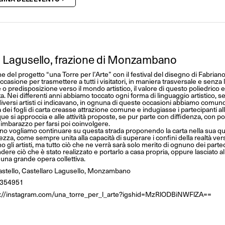
o Lagusello, frazione di Monzambano
e del progetto “una Torre per l’Arte” con il festival del disegno di Fabria
casione per trasmettere a tutti i visitatori, in maniera trasversale e senza li
o predisposizione verso il mondo artistico, il valore di questo poliedrico 
ta. Nei differenti anni abbiamo toccato ogni forma di linguaggio artistico, 
diversi artisti ci indicavano, in ognuna di queste occasioni abbiamo comu
 dei fogli di carta creasse attrazione comune e indugiasse i partecipanti all
ue si approccia e alle attività proposte, se pur parte con diffidenza, con p
d imbarazzo per farsi poi coinvolgere.
o vogliamo continuare su questa strada proponendo la carta nella sua qua
za, come sempre unita alla capacità di superare i confini della realtà verso
o gli artisti, ma tutto ciò che ne verrà sarà solo merito di ognuno dei partec
dere ciò che è stato realizzato e portarlo a casa propria, oppure lasciato all’
 una grande opera collettiva.
astello, Castellaro Lagusello, Monzambano
354951
s://instagram.com/una_torre_per_l_arte?igshid=MzRlODBiNWFlZA==