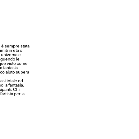
no è sempre stata
miti in età o
e universale
seguendo le
nque visto come
a fantasia
oco aiuto supera
si totale ed
 la fantasia.
ipanti. Chi
artista per la