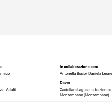
a:
In collaborazione con:
namico
Antonella Bosio/ Daniela Leon
Dove:
zi, Adulti
Castellaro Lagusello, frazione d
Monzambano (Monzambano)