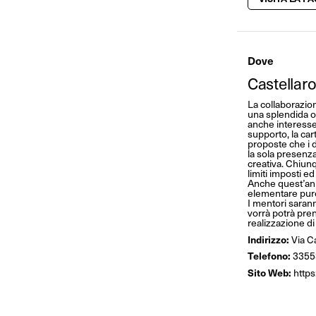
Dove
Castellar
La collaborazion
una splendida oc
anche interesse 
supporto, la car
proposte che i 
la sola presenza
creativa. Chiunq
limiti imposti e
Anche quest’ann
elementare purez
I mentori sarann
vorrà potrà pren
realizzazione di
Indirizzo:
Via C
Telefono:
3355
Sito Web:
http