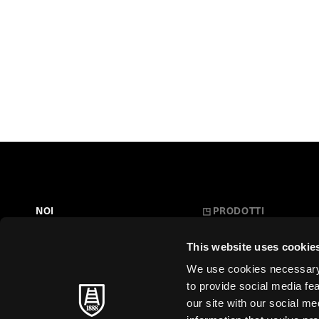
NOI
◳
PRODOTTI
Belle Arti
LA NOSTRA STORIA
This website uses cookie
L'Arte a Scuola
FARE CARTA
We use cookies necessary t
Carte Creative
to provide social media fe
MAESTRI SENZA TEMPO
our site with our social m
Cartoleria