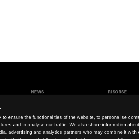
NEWS
RISORSE
News
Tutorial
s
Press & Media
Glossario
o ensure the functionalities of the website, to personalise cont
Collaborazioni
Download
atures and to analyse our traffic. We also share information abou
edia, advertising and analytics partners who may combine it with 
Festival del Disegno
Area insegnant