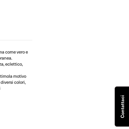
 ma come vero e
oranea.
a, eclettico,
 stimola motivo
diversi colori,
i
Contattaci