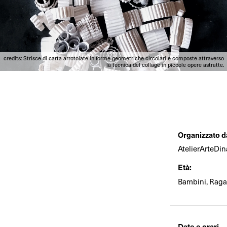
credits: Strisce di carta arrotolate in forme geometriche circolari e composte attraverso
la tecnica del collage in piccole opere astratte.
Organizzato d
AtelierArteDi
Età:
Bambini, Ragaz
Date e orari