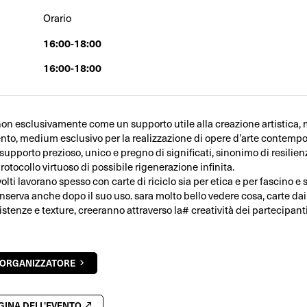
Orario
16:00-18:00
16:00-18:00
 non esclusivamente come un supporto utile alla creazione artistica,
nto, medium esclusivo per la realizzazione di opere d’arte contemp
upporto prezioso, unico e pregno di significati, sinonimo di resilienz
rotocollo virtuoso di possibile rigenerazione infinita.
nvolti lavorano spesso con carte di riciclo sia per etica e per fascino e
nserva anche dopo il suo uso. sara molto bello vedere cosa, carte dai 
istenze e texture, creeranno attraverso la# creatività dei partecipant
'ORGANIZZATORE
AGINA DELL'EVENTO