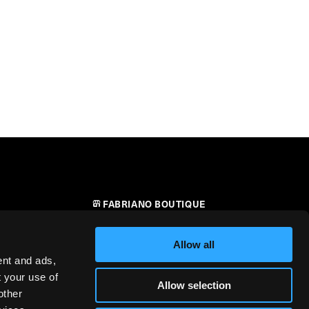
FABRIANO BOUTIQUE
CONTATTI
Allow all
RIVENDITORI
ent and ads,
t your use of
Allow selection
SICUREZZA DEI PRODOTTI –
other
i
REGOLAMENTO (UE) 2023/988