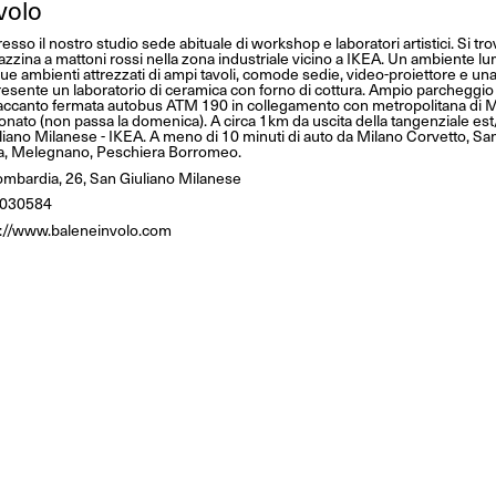
volo
esso il nostro studio sede abituale di workshop e laboratori artistici. Si tr
azzina a mattoni rossi nella zona industriale vicino a IKEA. Un ambiente l
e ambienti attrezzati di ampi tavoli, comode sedie, video-proiettore e una
resente un laboratorio di ceramica con forno di cottura. Ampio parcheggio 
 accanto fermata autobus ATM 190 in collegamento con metropolitana di M
onato (non passa la domenica). A circa 1km da uscita della tangenziale est
liano Milanese - IKEA. A meno di 10 minuti di auto da Milano Corvetto, S
a, Melegnano, Peschiera Borromeo.
ombardia, 26, San Giuliano Milanese
030584
s://www.baleneinvolo.com