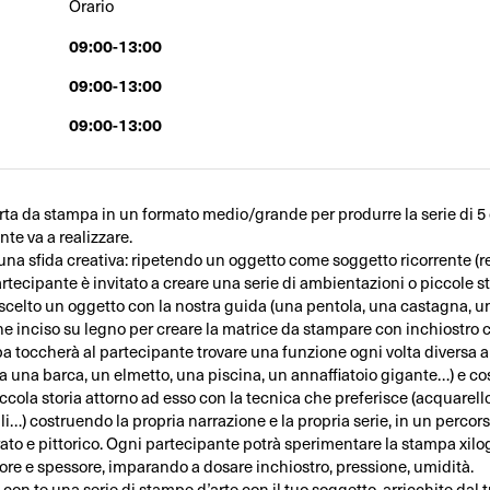
Orario
09:00-13:00
09:00-13:00
09:00-13:00
rta da stampa in un formato medio/grande per produrre la serie di 5
te va a realizzare.
 una sfida creativa: ripetendo un oggetto come soggetto ricorrente (re
 partecipante è invitato a creare una serie di ambientazioni o piccole s
 scelto un oggetto con la nostra guida (una pentola, una castagna, u
ene inciso su legno per creare la matrice da stampare con inchiostro 
a toccherà al partecipante trovare una funzione ogni volta diversa al
a una barca, un elmetto, una piscina, un annaffiatoio gigante…) e co
cola storia attorno ad esso con la tecnica che preferisce (acquarello
lli…) costruendo la propria narrazione e la propria serie, in un percors
trato e pittorico. Ogni partecipante potrà sperimentare la stampa xilo
lore e spessore, imparando a dosare inchiostro, pressione, umidità.
 con te una serie di stampe d’arte con il tuo soggetto, arricchite dal 