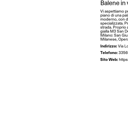
Balene in 
Vi aspettiamo pr
piano di una pal
moderno, con du
specializzata. P
strada. Proprio
gialla M3 San D
Milano: San Giu
Milanese, Oper
Indirizzo:
Via L
Telefono:
3356
Sito Web:
http