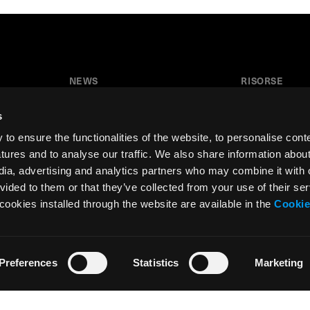
NEWS
RISORSE
News
Tutorial
s
Press & Media
Glossario
o ensure the functionalities of the website, to personalise cont
Collaborazioni
Download
atures and to analyse our traffic. We also share information abou
edia, advertising and analytics partners who may combine it with 
Festival del Disegno
Area insegnant
vided to them or that they’ve collected from your use of their ser
Residenza d’artista
cookies installed through the website are available in the
Cookie
Preferences
Statistics
Marketing