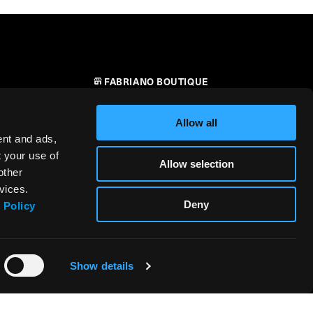
FABRIANO BOUTIQUE
CONTATTI
Allow all
RIVENDITORI
ent and ads,
t your use of
Allow selection
SICUREZZA DEI PRODOTTI –
other
i
REGOLAMENTO (UE) 2023/988
vices.
Deny
 Policy
Show details