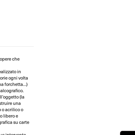
 opere che
alizzato in
torie ogni volta
na forchetta…)
calcografico.
l’oggetto (la
struire una
 o acrilico o
o libero e
grafica su carte
tuo intervento