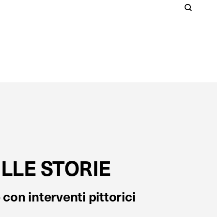
Cer
S
Clos
LLE STORIE
con interventi pittorici