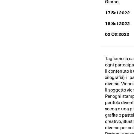
Giorno
17 Set 2022
18 Set 2022
02 Ott 2022
Tagliamo la ca
ogni partecipan
Il contenuto è
xilografia), il
diverse. Viene
Il soggetto vi
Per ogni stamp
pentola divent
scena o una pic
grafite o paste
creativo, illus
diverse per co
Porterai a casa