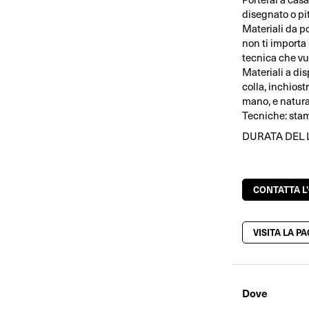
disegnato o pit
Materiali da p
non ti importa 
tecnica che vu
Materiali a disp
colla, inchiost
mano, e natura
Tecniche: stamp
DURATA DEL 
CONTATTA L
VISITA LA P
Dove