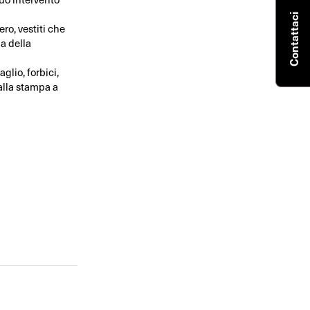
Contattaci
ro, vestiti che
da della
aglio, forbici,
 alla stampa a