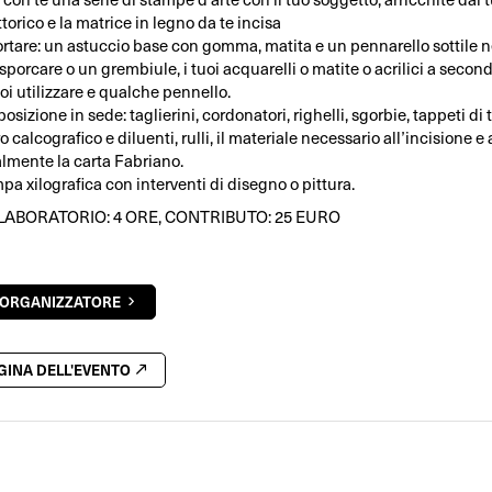
torico e la matrice in legno da te incisa
ortare: un astuccio base con gomma, matita e un pennarello sottile ne
sporcare o un grembiule, i tuoi acquarelli o matite o acrilici a secon
oi utilizzare e qualche pennello.
osizione in sede: taglierini, cordonatori, righelli, sgorbie, tappeti di t
ro calcografico e diluenti, rulli, il materiale necessario all’incisione e
lmente la carta Fabriano.
a xilografica con interventi di disegno o pittura.
LABORATORIO: 4 ORE, CONTRIBUTO: 25 EURO
'ORGANIZZATORE
AGINA DELL'EVENTO