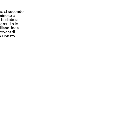
ova al secondo
uminoso e
 biblioteca
gratuito in
ilano linea
/ovest di
an Donato