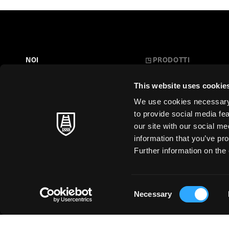
NOI
◳
PRODOTTI
Belle Arti
LA NOSTRA STORIA
This website uses cookie
L'Arte a Scuola
FARE CARTA
We use cookies necessary t
Carte Creative
to provide social media fe
MAESTRI SENZA TEMPO
our site with our social m
Cartoleria
information that you’ve pro
SOSTENIBILITÀ
Stampa d'Arte
Further information on the 
Business
Just for You
Consent
Necessary
Selection