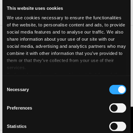
Giorno
Orario
This website uses cookies
03 Ott 2025
18:30-20:30
We use cookies necessary to ensure the functionalities
of the website, to personalise content and ads, to provide
social media features and to analyse our traffic. We also
Un laboratorio creativo dedicato agli adulti che vogliono
share information about your use of our site with our
riscoprire il piacere dell’immaginazione libera e del gioco
social media, advertising and analytics partners who may
visivo. A partire da un tema ispiratore, i partecipanti creeranno
combine it with other information that you’ve provided to
opere collettive con tecniche di collage analogico,
them or that they’ve collected from your use of their
destrutturando immagini del quotidiano e ricomponendole in
services.
modo onirico, poetico, perturbante. L’attività si concluderà con
un aperitivo surrealista, tra sapori, forme e nomi inaspettati.
Further information on the cookies installed through the
website are available in the
Cookie Policy
Consent
Necessary
Selection
CONTATTA L'ORGANIZZATORE
Preferences
VISITA LA PAGINA DELL'EVENTO
Contattaci
Statistics