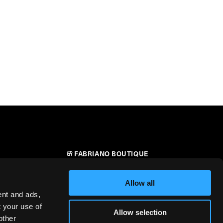
FABRIANO BOUTIQUE
CONTATTI
Allow all
RIVENDITORI
ent and ads,
t your use of
Allow selection
SICUREZZA DEI PRODOTTI –
other
i
REGOLAMENTO (UE) 2023/988