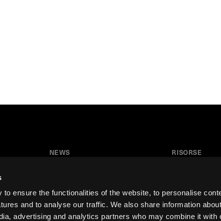
NEWS
RISORSE
News
Tutorial
s
Press & Media
Glossario
o ensure the functionalities of the website, to personalise cont
Collaborazioni
Download
atures and to analyse our traffic. We also share information abou
edia, advertising and analytics partners who may combine it with 
Festival del Disegno
Area insegnant