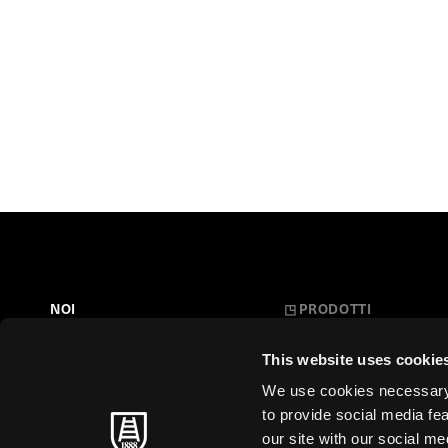
NOI
◳
PRODOTTI
Belle Arti
LA NOSTRA STORIA
This website uses cookie
L'Arte a Scuola
FARE CARTA
We use cookies necessary t
Carte Creative
to provide social media fe
MAESTRI SENZA TEMPO
our site with our social m
Cartoleria