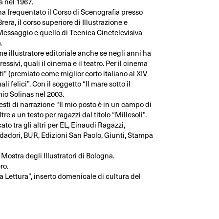
 nel 1967.
ha frequentato il Corso di Scenografia presso
rera, il corso superiore di Illustrazione e
Messaggio e quello di Tecnica Cinetelevisiva
.
 illustratore editoriale anche se negli anni ha
essivi, quali il cinema e il teatro. Per il cinema
ti” (premiato come miglior corto italiano al XIV
li felici”. Con il soggetto “Il mare sotto il
io Solinas nel 2003.
 testi di narrazione “Il mio posto è in un campo di
ltre a un testo per ragazzi dal titolo “Millesoli”.
to tra gli altri per EL, Einaudi Ragazzi,
adori, BUR, Edizioni San Paolo, Giunti, Stampa
Mostra degli Illustratori di Bologna.
ro.
 Lettura”, inserto domenicale di cultura del