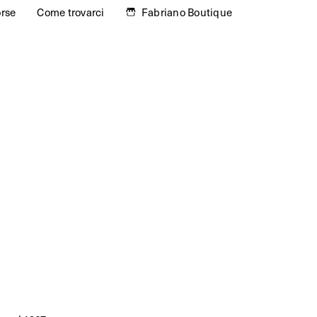
orse
Come trovarci
Fabriano Boutique