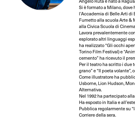
Angelo Ruta è nato a Ragusa
Si è formato a Milano, dove 
l’Accademia di Belle Arti di B
Fumetto alla scuola Arte & 
alla Civica Scuola di Cinema
Lavora prevalentemente come
esplorato altri linguaggi espr
ha realizzato “Gli occhi aper
Torino Film Festival) e “Anima
cemento” ha ricevuto il prem
Per il teatro ha scritto i due
grano” e “Il poeta volante”, o
Come illustratore ha pubblica
Usborne, Lion Hudson, Mond
Alternativa.
Nel 1992 ha partecipato alla 
Ha esposto in Italia e all’este
Pubblica regolarmente su “la
Corriere della sera.