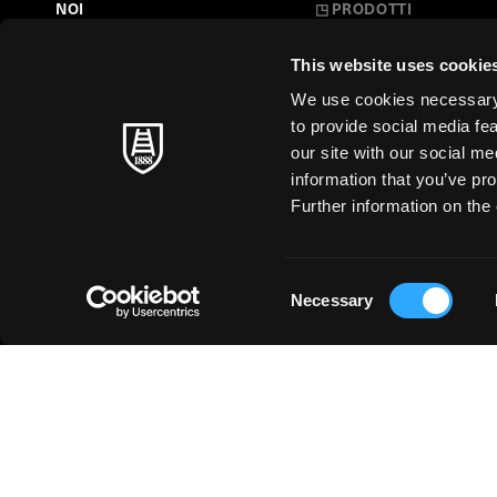
NOI
◳
PRODOTTI
Belle Arti
LA NOSTRA STORIA
This website uses cookie
L'Arte a Scuola
FARE CARTA
We use cookies necessary t
Carte Creative
to provide social media fe
MAESTRI SENZA TEMPO
our site with our social m
Cartoleria
information that you’ve pro
SOSTENIBILITÀ
Stampa d'Arte
Further information on the 
Business
Just for You
Consent
Necessary
Selection