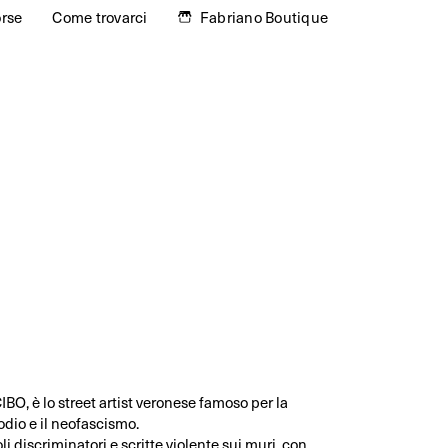
orse
Come trovarci
Fabriano Boutique
IBO, è lo street artist veronese famoso per la
’odio e il neofascismo.
i discriminatori e scritte violente sui muri, con