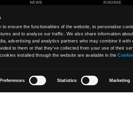
NEWS
RISORSE
News
Tutorial
s
Press & Media
Glossario
o ensure the functionalities of the website, to personalise cont
Collaborazioni
Download
atures and to analyse our traffic. We also share information abou
edia, advertising and analytics partners who may combine it with 
Festival del Disegno
Area insegnant
vided to them or that they’ve collected from your use of their ser
Residenza d’artista
cookies installed through the website are available in the
Cookie
Preferences
Statistics
Marketing