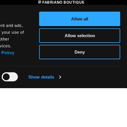
FABRIANO BOUTIQUE
CONTATTI
Allow all
RIVENDITORI
ent and ads,
t your use of
Allow selection
SICUREZZA DEI PRODOTTI –
other
i
REGOLAMENTO (UE) 2023/988
vices.
Deny
 Policy
Show details