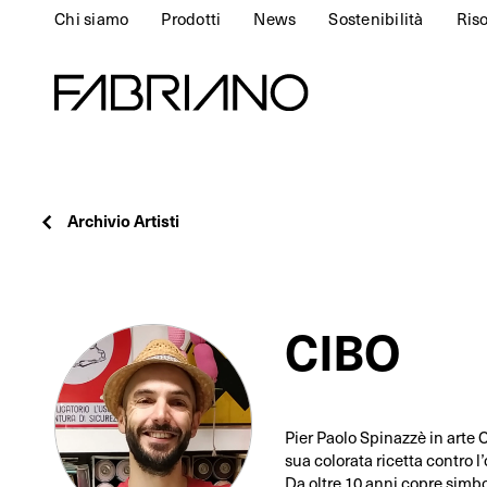
Chi siamo
Prodotti
News
Sostenibilità
Ris
Archivio Artisti
CIBO
Pier Paolo Spinazzè in arte C
sua colorata ricetta contro l
Da oltre 10 anni copre simbol