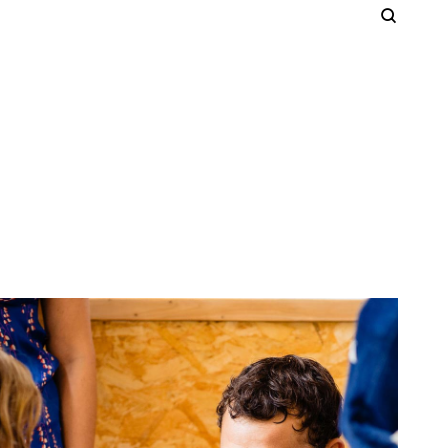
Cer
S
Clos