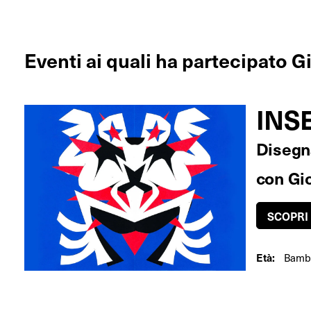
Eventi ai quali ha partecipato G
INS
Disegna
con Gio
SCOPRI 
Età:
Bambi