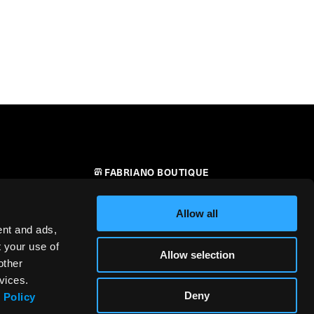
FABRIANO BOUTIQUE
CONTATTI
Allow all
RIVENDITORI
ent and ads,
t your use of
Allow selection
SICUREZZA DEI PRODOTTI –
other
i
REGOLAMENTO (UE) 2023/988
vices.
Deny
 Policy