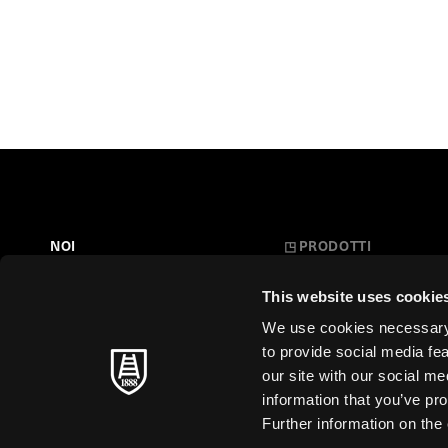
NOI
◳
PRODOTTI
Belle Arti
LA NOSTRA STORIA
This website uses cookie
L'Arte a Scuola
FARE CARTA
We use cookies necessary t
Carte Creative
to provide social media fe
MAESTRI SENZA TEMPO
our site with our social m
Cartoleria
information that you’ve pro
SOSTENIBILITÀ
Stampa d'Arte
Further information on the 