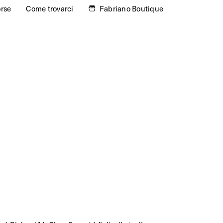
orse
Come trovarci
Fabriano Boutique