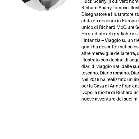
Huck Scarry (il cui vero nome
Richard Scarry, famoso illustr
Disegnatore e illustratore s
abita da decenni in Europa e 
unico di Richard McClure Sca
Ha studiato arti grafiche a sc
l’infanzia – Viaggio su un tre
quali ha descritto meticolos
altre meraviglie della terra, 
illustrato con decine di acqu
diari di viaggio nati dalle su
toscano, Diario romano, Diar
Nel 2018 ha realizzato un li
per la Casa di Anne Frank 
Dopo la morte di Richard Sc
nuove avventure dei suoi mi