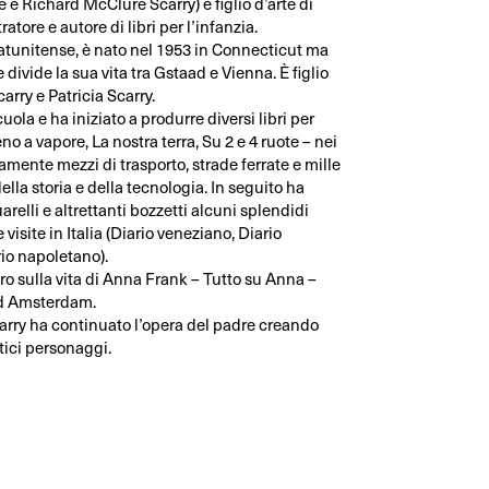
 è Richard McClure Scarry) è figlio d’arte di
atore e autore di libri per l’infanzia.
tatunitense, è nato nel 1953 in Connecticut ma
divide la sua vita tra Gstaad e Vienna. È figlio
rry e Patricia Scarry.
uola e ha iniziato a produrre diversi libri per
no a vapore, La nostra terra, Su 2 e 4 ruote – nei
amente mezzi di trasporto, strade ferrate e mille
della storia e della tecnologia. In seguito ha
arelli e altrettanti bozzetti alcuni splendidi
e visite in Italia (Diario veneziano, Diario
io napoletano).
bro sulla vita di Anna Frank – Tutto su Anna –
ad Amsterdam.
arry ha continuato l’opera del padre creando
tici personaggi.