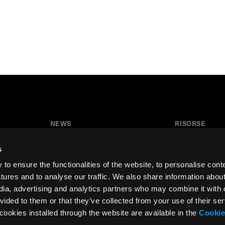
NEWS
RISORSE
News
Tutorial
s
Press & Media
Glossario
o ensure the functionalities of the website, to personalise cont
Collaborazioni
Download
atures and to analyse our traffic. We also share information abou
edia, advertising and analytics partners who may combine it with 
Festival del Disegno
Area insegnant
vided to them or that they’ve collected from your use of their ser
Residenza d’artista
cookies installed through the website are available in the
Cookie