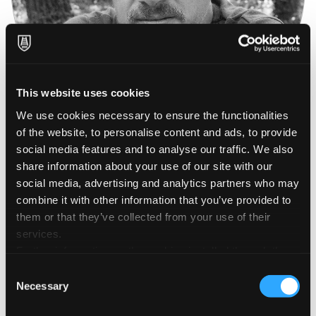
This website uses cookies
We use cookies necessary to ensure the functionalities
of the website, to personalise content and ads, to provide
social media features and to analyse our traffic. We also
Paolo
share information about your use of our site with our
social media, advertising and analytics partners who may
Bacilieri
combine it with other information that you’ve provided to
them or that they’ve collected from your use of their
services.
Paolo Bacilieri è nato a Verona nel 1965 e vive a Milano Ha
Further information on the cookies installed through the
iniziato a lavorare nel mondo del fumetto nel 1982
website are available in the
Cookie Policy
collaborando con Milo Manara Tra i suoi libri Barocco,
Consent
Necessary
Durasagra, The Supermaso Attitude, Zeno Porno, La magnifica
Selection
desolazione e Adios Muchachos.