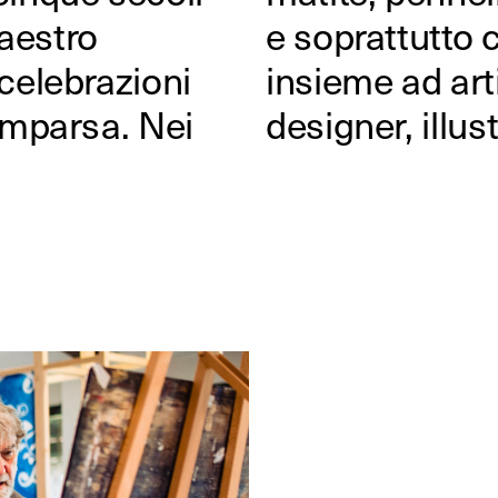
maestro
agonisti
celebrazioni
sti, graphic
omparsa. Nei
designer, illust