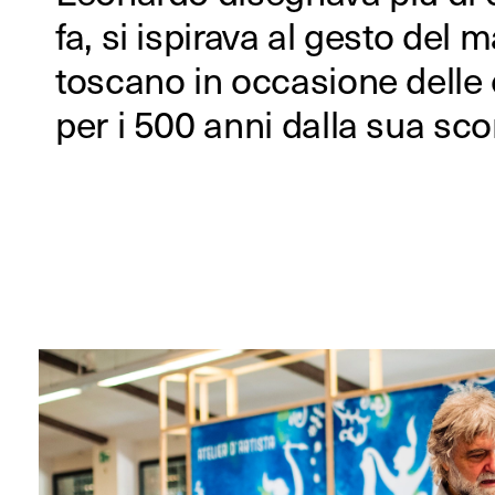
fa, si ispirava al gesto del 
e soprattutto carta diventano prot
toscano in occasione delle 
insieme ad artisti, fumetti
per i 500 anni dalla sua sc