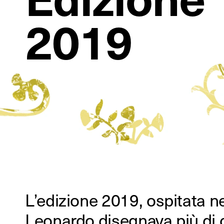
2019
L’edizione 2019, ospitata ne
cortili del Castello Sforz
Leonardo disegnava più di 
matite, pennelli, inchiostri, 