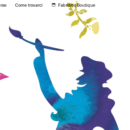
orse
Come trovarci
Fabriano Boutique