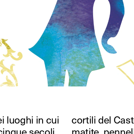
i luoghi in cui
esco di Milano
cinque secoli
penne, forbici