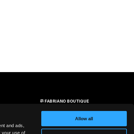
FABRIANO BOUTIQUE
CONTATTI
Allow all
RIVENDITORI
ent and ads,
t your use of