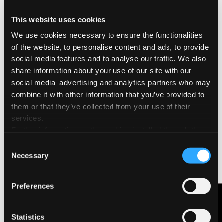
dell’insignificanza, ma che mi sembra abbia comunque a che
fare col film, e velatamente mi parla di lui»: parola del cinque
This website uses cookies
volte premio Oscar Federico Fellini. E, in un proficuo scambio
da eccellenza a eccellenza, fu spesso proprio la carta Fabriano
We use cookies necessary to ensure the functionalities
a ospitare i disegni del maestro…
of the website, to personalise content and ads, to provide
social media features and to analyse our traffic. We also
share information about your use of our site with our
social media, advertising and analytics partners who may
combine it with other information that you’ve provided to
them or that they’ve collected from your use of their
services.
Further information on the cookies installed through the
website are available in the
Cookie Policy
Consent
Necessary
Selection
Preferences
Contattaci
Statistics