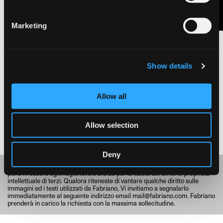
Marketing
FEDERICO FELLINI / “AMARCORD”: LO ZIO DI TITTA, 1973
cm 22×28, pennarelli su carta.
Show details
Archivio Fondazione Federico Fellini
Allow all
Allow selection
Deny
Fabriano rispetta e valorizza il patrimonio culturale e, di conseguenza,
pone in essere ogni ragionevole sforzo per la tutela dei diritti di proprietà
intellettuale di terzi. Qualora riteneste di vantare qualche diritto sulle
immagini ed i testi utilizzati da Fabriano, Vi invitiamo a segnalarlo
immediatamente al seguente indirizzo email
mail@fabriano.com
. Fabriano
prenderà in carico la richiesta con la massima sollecitudine.