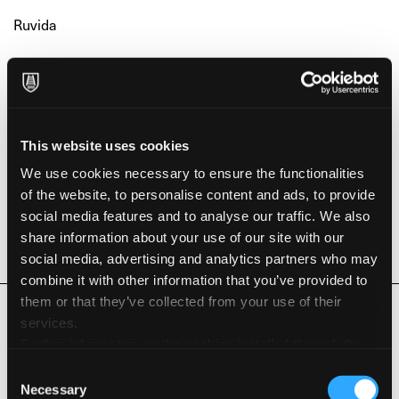
Ruvida
Caratteristiche ambientali & Certificazioni
Acid Free
This website uses cookies
No optical brightners
We use cookies necessary to ensure the functionalities
Long Life ISO 9706
of the website, to personalise content and ads, to provide
social media features and to analyse our traffic. We also
Vegan Friendly
share information about your use of our site with our
social media, advertising and analytics partners who may
combine it with other information that you’ve provided to
Prodotti Correlati
them or that they’ve collected from your use of their
services.
Further information on the cookies installed through the
website are available in the
Cookie Policy
Consent
Necessary
Selection