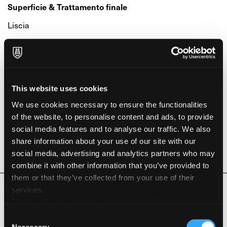
Superficie & Trattamento finale
Liscia
Caratteristiche ambientali & Certificazioni
Acid Free
This website uses cookies
FSC®
We use cookies necessary to ensure the functionalities
of the website, to personalise content and ads, to provide
Hydropower
social media features and to analyse our traffic. We also
share information about your use of our site with our
Long Life ISO 9706
social media, advertising and analytics partners who may
combine it with other information that you’ve provided to
them or that they’ve collected from your use of their
Prodotti Correlati
services.
Further information on the cookies installed through the
website are available in the
Cookie Policy
Consent