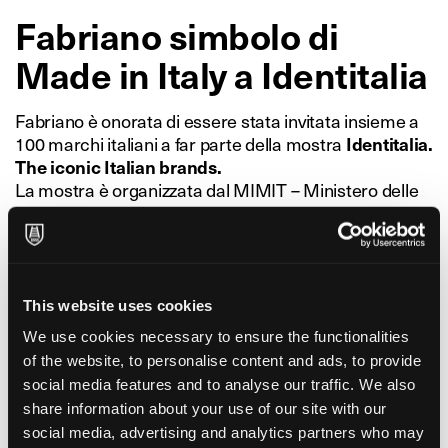
Fabriano simbolo di
Made in Italy a Identitalia
Fabriano è onorata di essere stata invitata insieme a
100 marchi italiani a far parte della mostra
Identitalia.
The iconic Italian brands.
La mostra è organizzata dal MIMIT – Ministero delle
Imprese e del Made in Italy in occasione del 140º
anniversario dell’Ufficio Italiano Brevetti e Marchi.
La mostra è stata inaugurata il 13 febbraio presso lo
storico Palazzo Piacentini a Roma.
Adolfo Urso, Ministro di MIMIT, Andrea Prete –
This website uses cookies
Presidente di Unioncamere, Massimo Caputi –
We use cookies necessary to ensure the functionalities
Presidente dell’Associazione Marchi Storici, i curatori
of the website, to personalise content and ads, to provide
e tutti i rappresentanti dei 100 marchi coinvolti hanno
social media features and to analyse our traffic. We also
partecipato all’apertura di questa importante
share information about your use of our site with our
esposizione che celebra i marchi che hanno fatto la
social media, advertising and analytics partners who may
storia dell’Italia.