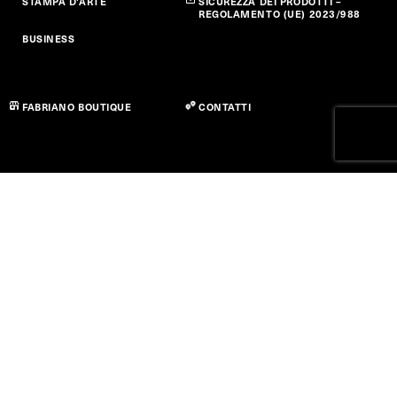
STAMPA D'ARTE
SICUREZZA DEI PRODOTTI –
REGOLAMENTO (UE) 2023/988
BUSINESS
FABRIANO BOUTIQUE
CONTATTI
Privacy policy
Cookie Policy
Dichiarazione di Accessibilità
Termini di utilizzo
© Copyright 2026 Fedrigoni S.P.A. - P.IVA 01664630223