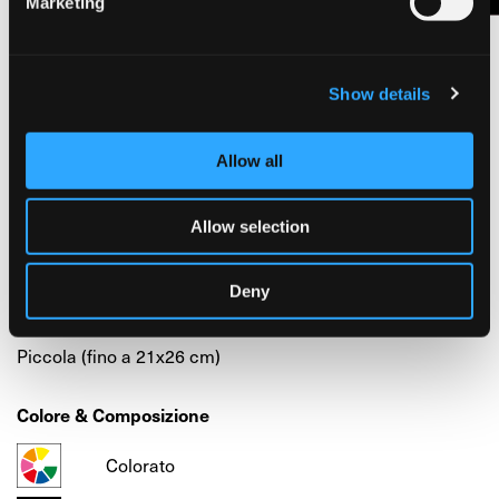
Marketing
Formato
Taccuino rilegato a fisarmonica
(11,5 x 16 cm)
Numero di pagine
Show details
20 fogli
Allow all
Grammatura
Allow selection
Pesante (210 a 315g/m2)
Deny
Dimensione
Piccola (fino a 21x26 cm)
Colore & Composizione
Colorato