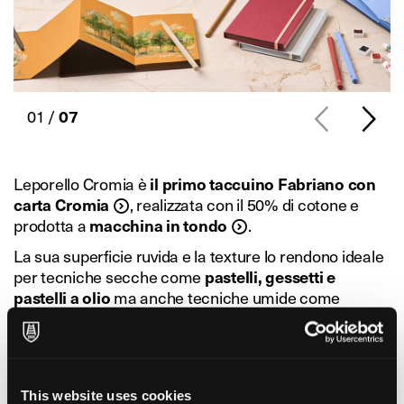
01 /
07
Leporello Cromia è
il primo taccuino Fabriano con
carta Cromia
, realizzata con il 50% di cotone e
prodotta a
macchina in tondo
.
La sua superficie ruvida e la texture lo rendono ideale
per tecniche secche come
pastelli, gessetti e
pastelli a olio
ma anche tecniche umide come
acrilico
, marker a base d’acqua e leggere
acquerellature
. È consigliata anche per alcune
tecniche di calligrafia
, offrendo un’esperienza
sensoriale davvero unica.
This website uses cookies