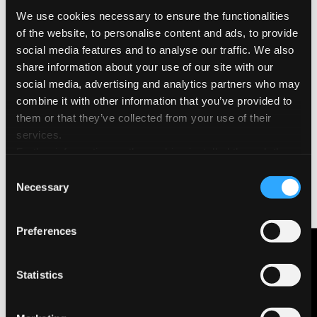
Grazie alla
rilegatura a fisarmonica
, Leporello
We use cookies necessary to ensure the functionalities
Cromia permette di creare sequenze artistiche senza
of the website, to personalise content and ads, to provide
interruzioni, trasformando ogni pagina in un racconto
social media features and to analyse our traffic. We also
visivo più ampio. Perfetto per chi ama sperimentare e
share information about your use of our site with our
combinare diverse tecniche.
social media, advertising and analytics partners who may
Disponibile in
sei colori
, ciascuno abbinato a una
combine it with other information that you’ve provided to
copertina rigida e un elastico di chiusura
, Leporello
them or that they’ve collected from your use of their
Cromia ha un
formato compatto
, ideale per chi ha
services.
bisogno di un
diario
di viaggio
sempre a portata di
Further information on the cookies installed through the
mano.
website are available in the
Cookie Policy
Consent
Un taccuino tascabile e versatile, il compagno di
Necessary
Selection
viaggio perfetto per ogni tuo progetto. Libera la tua
creatività!
Preferences
SCHEDA PRODOTTO
Contattaci
Statistics
TROVA UN NEGOZIO